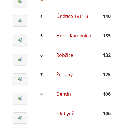
Únětice 1911 B
140
4.
Horní Kamenice
135
5.
Robčice
132
6.
Želčany
125
7.
Dehtín
106
8.
-
Hlubyně
106