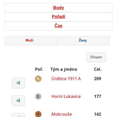
Body
Pořadí
Čas
Muži
Ženy
Sloupec
Poř.
Tým a jméno
Cel.
Únětice 1911 A
209
1.
Horní Lukavice
177
2.
Mokrouše
142
3.