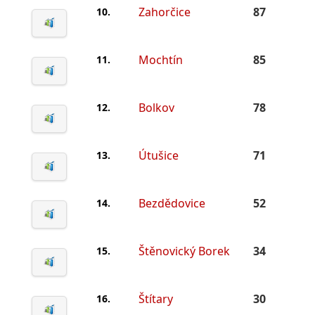
Zahorčice
87
10.
Mochtín
85
11.
Bolkov
78
12.
Útušice
71
13.
Bezdědovice
52
14.
Štěnovický Borek
34
15.
Štítary
30
16.