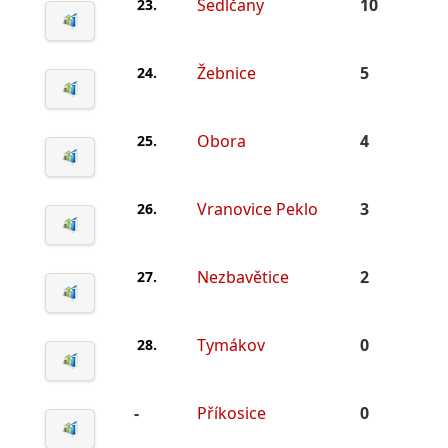
Sedlčany
10
23.
Žebnice
5
24.
Obora
4
25.
Vranovice Peklo
3
26.
Nezbavětice
2
27.
Tymákov
0
28.
-
Příkosice
0