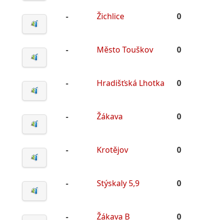
-
Žichlice
0
-
Město Touškov
0
-
Hradišťská Lhotka
0
-
Žákava
0
-
Krotějov
0
-
Stýskaly 5,9
0
-
Žákava B
0