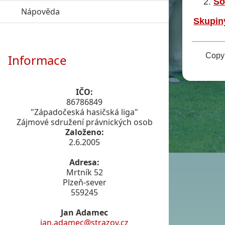
So
Nápověda
click to expand contents
Skupin
Copyr
Informace
IČO:
86786849
"Západočeská hasičská liga"
Zájmové sdružení právnických osob
Založeno:
2.6.2005
Adresa:
Mrtník 52
Plzeň-sever
559245
Jan Adamec
jan.adamec@strazov.cz