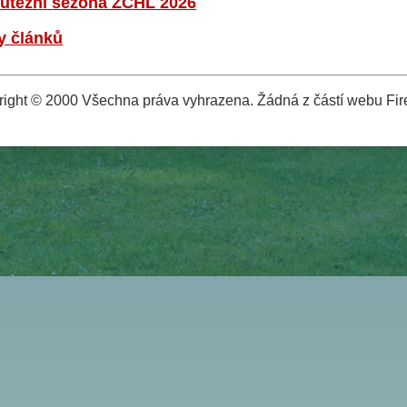
utěžní sezóna ZČHL 2026
y článků
ight © 2000 Všechna práva vyhrazena. Žádná z částí webu Fire