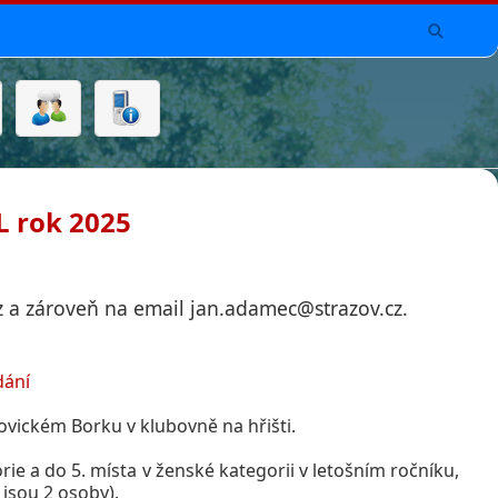
L rok 2025
z a zároveň na email jan.adamec@strazov.cz.
dání
ovickém Borku v klubovně na hřišti.
e a do 5. místa v ženské kategorii v letošním ročníku,
jsou 2 osoby).