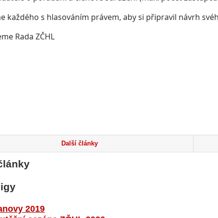
 každého s hlasováním právem, aby si připravil návrh svéh
eme Rada ZČHL
Další články
články
ligy
anovy 2019