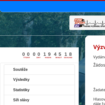
Výz
0
0
0
0
1
9
4
5
1
7
8
Vydáno
TÝDNY
DNY
HODIN
MINUT
SEKUND
Žádos
Soutěže
Výsledky
Žadate
Statistiky
Hlasov
Síň slávy
dále ž