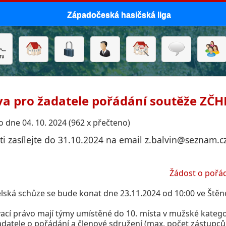
Západočeská hasičská liga
va pro žadatele pořádání soutěže ZČH
 dne 04. 10. 2024 (962 x přečteno)
ti zasílejte do 31.10.2024 na email z.balvin@seznam.c
Žádost o pořá
lská schůze se bude konat dne 23.11.2024 od 10:00 ve Štěn
ací právo mají týmy umístěné do 10. místa v mužské kategori
adatele o pořádání a členové sdružení (max. počet zástupců 