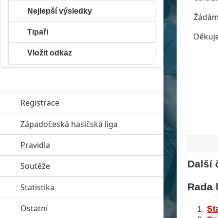
Nejlepší výsledky
Žádáme
Tipaři
Děkuj
Vložit odkaz
Registrace
Západočeská hasičská liga
click to expand contents
Pravidla
click to expand contents
Další 
Soutěže
click to expand contents
Rada 
Statistika
click to expand contents
Ostatní
click to expand contents
St