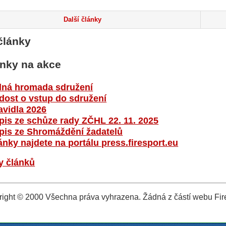
Další články
články
nky na akce
lná hromada sdružení
dost o vstup do sdružení
avidla 2026
pis ze schůze rady ZČHL 22. 11. 2025
pis ze Shromáždění žadatelů
ánky najdete na portálu press.firesport.eu
y článků
ight © 2000 Všechna práva vyhrazena. Žádná z částí webu Fire