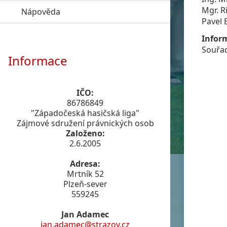
Mgr. R
Nápověda
click to expand contents
Pavel 
Infor
Souřad
Informace
IČO:
86786849
"Západočeská hasičská liga"
Zájmové sdružení právnických osob
Založeno:
2.6.2005
Adresa:
Mrtník 52
Plzeň-sever
559245
Jan Adamec
jan.adamec@strazov.cz