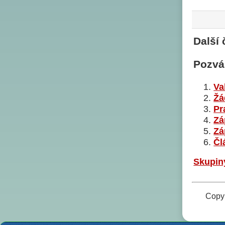
Další 
Pozvá
Va
Žá
Pr
Zá
Zá
Čl
Skupin
Copyr