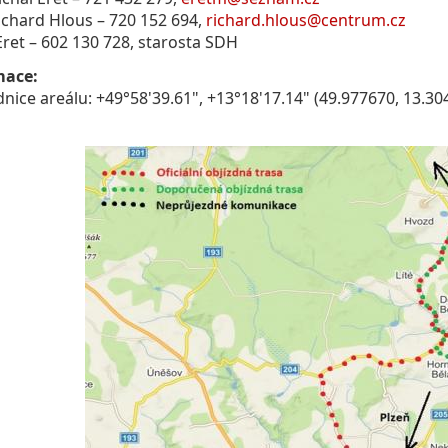
ichard Hlous – 720 152 694,
richard.hlous@centrum.cz
Eret – 602 130 728, starosta SDH
mace:
nice areálu: +49°58'39.61", +13°18'17.14" (49.977670, 13.30