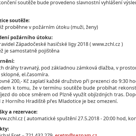
končení soutěže bude provedeno slavnostní vyhlášení výsl
ice soutěže:
ěž proběhne v požárním útoku (muži, ženy)
dení požárního útoku:
pravidel Západočeské hasičské ligy 2018 ( www.zchl.cz )
ěž je samostatně pojištěna
rnění:
ch dráhy travnatý, pod základnou zámková dlažba, v prosto
e sklopné, el.časomíra.
tovné 200,- Kč zaplatí každé družstvo při prezenci do 9:30 ho
edem k tomu, že v termínu soutěže bude probíhat rekonst
íjezd do obce směrem od Plzně využít objízdných tras. Do
d z Horního Hradiště přes Mladotice je bez omezení.
šky a rezervace:
ww.zchl.cz ( automatické spuštění 27.5.2018 - 20:00 hod, kon
kty:
ichal Eret – 721 432 279,
eretm@seznam.cz