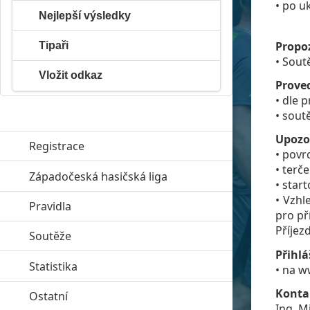
• po u
Nejlepší výsledky
Propoz
Tipaři
• Sout
Vložit odkaz
Prove
• dle 
• sout
Upozo
Registrace
• povr
• terč
Západočeská hasičská liga
click to expand contents
• star
• Vzhl
Pravidla
click to expand contents
pro př
Příjez
Soutěže
click to expand contents
Přihlá
Statistika
click to expand contents
• na w
Konta
Ostatní
click to expand contents
Ing. M