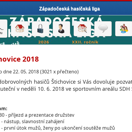
Západočeská hasičská liga
hovice 2018
 dne 22. 05. 2018 (3021 x přečteno)
dobrovolných hasičů Štichovice si Vás dovoluje pozvat
uteční v neděli 10. 6. 2018 ve sportovním areálu SDH 
am:
:30 - příjezd a prezentace družstev
0 - nástup, slavnostní zahájení
5 - první útok mužů, ženy po ukončení soutěže mužů