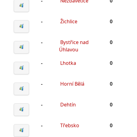
-
Nezbavětice
0
-
Žichlice
0
-
Bystřice nad
0
Úhlavou
-
Lhotka
0
-
Horní Bělá
0
-
Dehtín
0
-
Třebsko
0