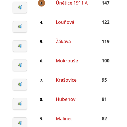
Únětice 1911 A
147
3.
Louňová
122
4.
Žákava
119
5.
Mokrouše
100
6.
Krašovice
95
7.
Hubenov
91
8.
Malinec
82
9.