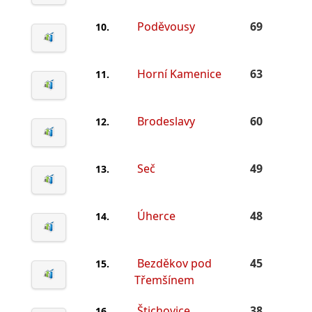
Poděvousy
69
10.
Horní Kamenice
63
11.
Brodeslavy
60
12.
Seč
49
13.
Úherce
48
14.
Bezděkov pod
45
15.
Třemšínem
Štichovice
38
16.