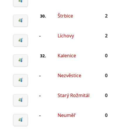
Štrbice
2
30.
-
Líchovy
2
Kalenice
0
32.
-
Nezvěstice
0
-
Starý Rožmitál
0
-
Neuměř
0