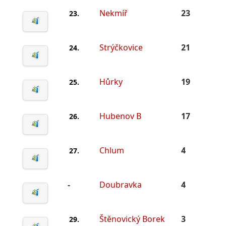
Nekmíř
23
23.
Strýčkovice
21
24.
Hůrky
19
25.
Hubenov B
17
26.
Chlum
4
27.
-
Doubravka
4
Štěnovický Borek
3
29.