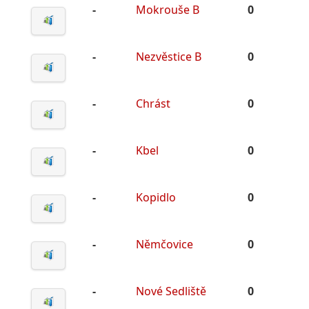
-
Mokrouše B
0
-
Nezvěstice B
0
-
Chrást
0
-
Kbel
0
-
Kopidlo
0
-
Němčovice
0
-
Nové Sedliště
0