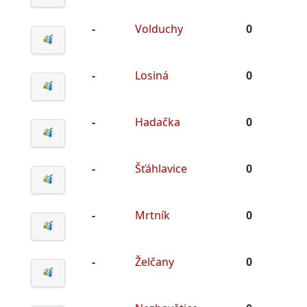
-
Volduchy
0
-
Losiná
0
-
Hadačka
0
-
Šťáhlavice
0
-
Mrtník
0
-
Želčany
0