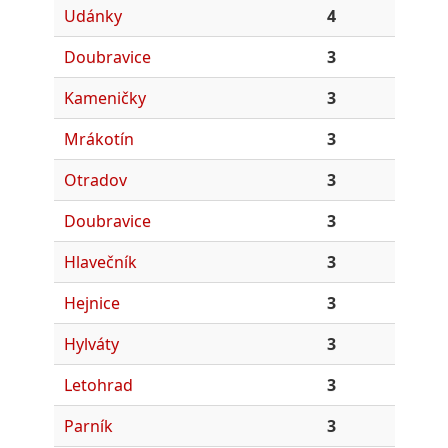
Udánky
4
Doubravice
3
Kameničky
3
Mrákotín
3
Otradov
3
Doubravice
3
Hlavečník
3
Hejnice
3
Hylváty
3
Letohrad
3
Parník
3