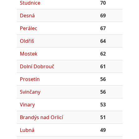
Studnice
70
Desná
69
Perálec
67
Oldřiš
64
Mostek
62
Dolní Dobrouč
61
Prosetín
56
Svinčany
56
Vinary
53
Brandýs nad Orlicí
51
Lubná
49