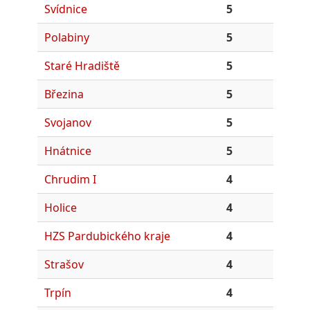
Svídnice
5
Polabiny
5
Staré Hradiště
5
Březina
5
Svojanov
5
Hnátnice
5
Chrudim I
4
Holice
4
HZS Pardubického kraje
4
Strašov
4
Trpín
4