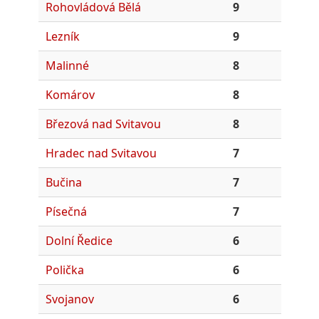
Rohovládová Bělá
9
Lezník
9
Malinné
8
Komárov
8
Březová nad Svitavou
8
Hradec nad Svitavou
7
Bučina
7
Písečná
7
Dolní Ředice
6
Polička
6
Svojanov
6