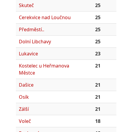
Skuteč
25
Cerekvice nad Loučnou
25
Předměstí..
25
Dolní Libchavy
25
Lukavice
23
Kostelec u Heřmanova
21
Městce
Dašice
21
Osík
21
Zálší
21
Voleč
18