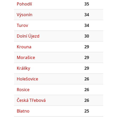
Pohodlí
35
Výsonín
34
Turov
34
Dolní Újezd
30
Krouna
29
Morašice
29
Králíky
29
Holešovice
26
Rosice
26
Česká Třebová
26
Blatno
25