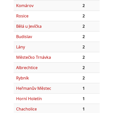
Komárov
2
Rosice
2
Bělá u Jevíčka
2
Budislav
2
Lány
2
Městečko Trnávka
2
Albrechtice
2
Rybník
2
Heřmanův Městec
1
Horní Holetín
1
Chacholice
1