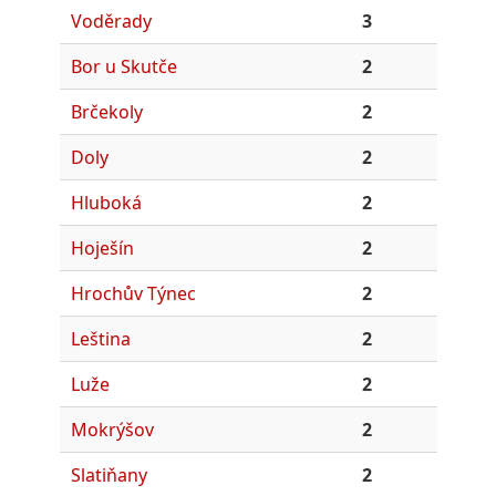
Voděrady
3
Bor u Skutče
2
Brčekoly
2
Doly
2
Hluboká
2
Hoješín
2
Hrochův Týnec
2
Leština
2
Luže
2
Mokrýšov
2
Slatiňany
2