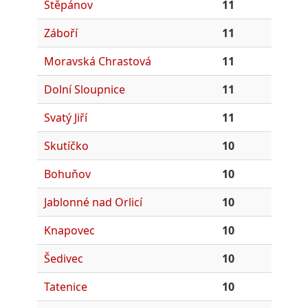
Štěpánov
11
Záboří
11
Moravská Chrastová
11
Dolní Sloupnice
11
Svatý Jiří
11
Skutíčko
10
Bohuňov
10
Jablonné nad Orlicí
10
Knapovec
10
Šedivec
10
Tatenice
10