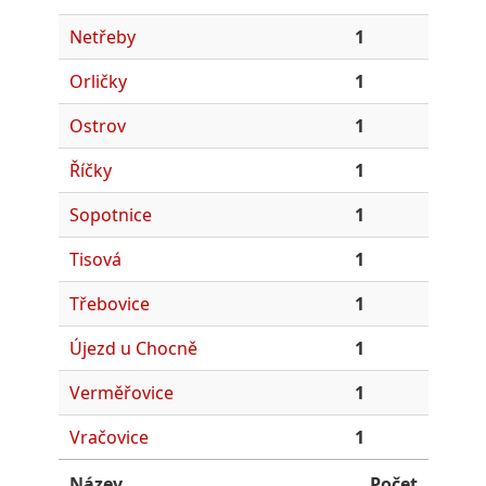
Netřeby
1
Orličky
1
Ostrov
1
Říčky
1
Sopotnice
1
Tisová
1
Třebovice
1
Újezd u Chocně
1
Verměřovice
1
Vračovice
1
Název
Počet