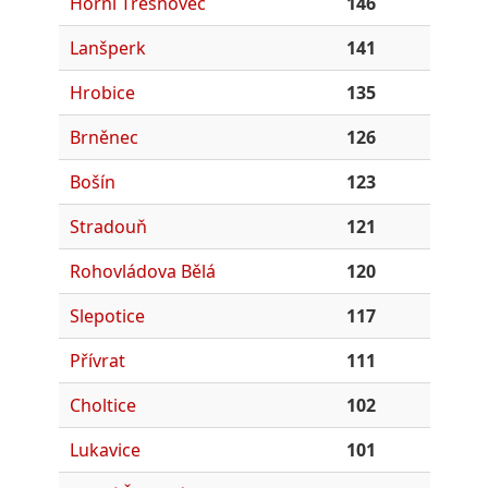
Horní Třešňovec
146
Lanšperk
141
Hrobice
135
Brněnec
126
Bošín
123
Stradouň
121
Rohovládova Bělá
120
Slepotice
117
Přívrat
111
Choltice
102
Lukavice
101