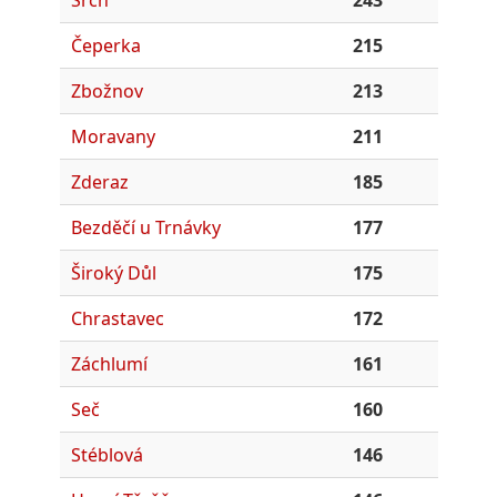
Srch
243
Čeperka
215
Zbožnov
213
Moravany
211
Zderaz
185
Bezděčí u Trnávky
177
Široký Důl
175
Chrastavec
172
Záchlumí
161
Seč
160
Stéblová
146