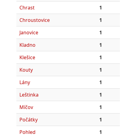
Chrast
1
Chroustovice
1
Janovice
1
Kladno
1
Klešice
1
Kouty
1
Lány
1
Leštinka
1
Míčov
1
Počátky
1
Pohled
1