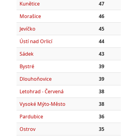
Kunětice
47
Morašice
46
Jevíčko
45
Ústí nad Orlicí
44
Sádek
43
Bystré
39
Dlouhoňovice
39
Letohrad - Červená
38
Vysoké Mýto-Město
38
Pardubice
36
Ostrov
35