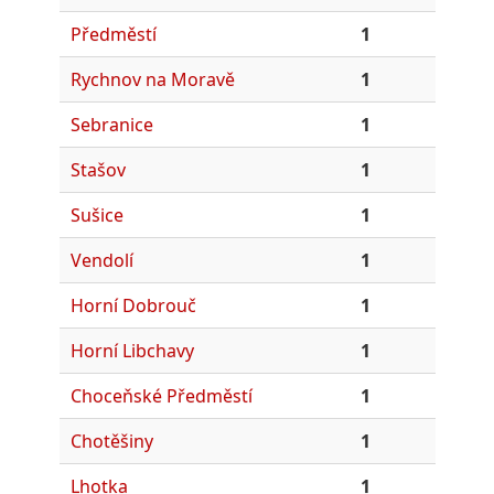
Předměstí
1
Rychnov na Moravě
1
Sebranice
1
Stašov
1
Sušice
1
Vendolí
1
Horní Dobrouč
1
Horní Libchavy
1
Choceňské Předměstí
1
Chotěšiny
1
Lhotka
1