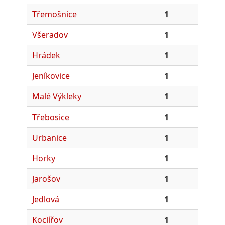
Třemošnice
1
Všeradov
1
Hrádek
1
Jeníkovice
1
Malé Výkleky
1
Třebosice
1
Urbanice
1
Horky
1
Jarošov
1
Jedlová
1
Koclířov
1