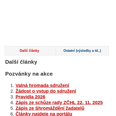
Další články
Ostatní (výsledky a td..)
Další články
Pozvánky na akce
Valná hromada sdružení
Žádost o vstup do sdružení
Pravidla 2026
Zápis ze schůze rady ZČHL 22. 11. 2025
Zápis ze Shromáždění žadatelů
Články najdete na portálu