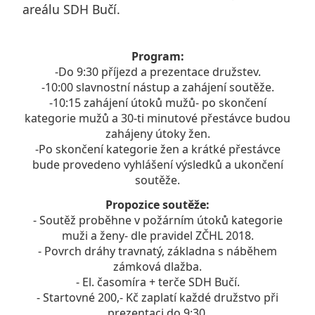
areálu SDH Bučí.
Program:
-Do 9:30 příjezd a prezentace družstev.
-10:00 slavnostní nástup a zahájení soutěže.
-10:15 zahájení útoků mužů- po skončení
kategorie mužů a 30-ti minutové přestávce budou
zahájeny útoky žen.
-Po skončení kategorie žen a krátké přestávce
bude provedeno vyhlášení výsledků a ukončení
soutěže.
Propozice soutěže:
- Soutěž proběhne v požárním útoků kategorie
muži a ženy- dle pravidel ZČHL 2018.
- Povrch dráhy travnatý, základna s náběhem
zámková dlažba.
- El. časomíra + terče SDH Bučí.
- Startovné 200,- Kč zaplatí každé družstvo při
prezentaci do 9:30.