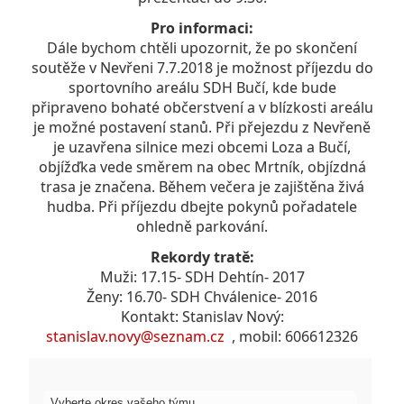
Pro informaci:
Dále bychom chtěli upozornit, že po skončení
soutěže v Nevřeni 7.7.2018 je možnost příjezdu do
sportovního areálu SDH Bučí, kde bude
připraveno bohaté občerstvení a v blízkosti areálu
je možné postavení stanů. Při přejezdu z Nevřeně
je uzavřena silnice mezi obcemi Loza a Bučí,
objížďka vede směrem na obec Mrtník, objízdná
trasa je značena. Během večera je zajištěna živá
hudba. Při příjezdu dbejte pokynů pořadatele
ohledně parkování.
Rekordy tratě:
Muži: 17.15- SDH Dehtín- 2017
Ženy: 16.70- SDH Chválenice- 2016
Kontakt: Stanislav Nový:
stanislav.novy@seznam.cz
, mobil: 606612326