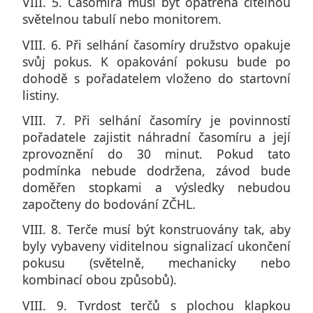
VIII. 5. Časomíra musí být opatřena čitelnou
světelnou tabulí nebo monitorem.
VIII. 6. Při selhání časomíry družstvo opakuje
svůj pokus. K opakování pokusu bude po
dohodě s pořadatelem vloženo do startovní
listiny.
VIII. 7. Při selhání časomíry je povinností
pořadatele zajistit náhradní časomíru a její
zprovoznění do 30 minut. Pokud tato
podmínka nebude dodržena, závod bude
doměřen stopkami a výsledky nebudou
započteny do bodování ZČHL.
VIII. 8. Terče musí být konstruovány tak, aby
byly vybaveny viditelnou signalizací ukončení
pokusu (světelně, mechanicky nebo
kombinací obou způsobů).
VIII. 9. Tvrdost terčů s plochou klapkou