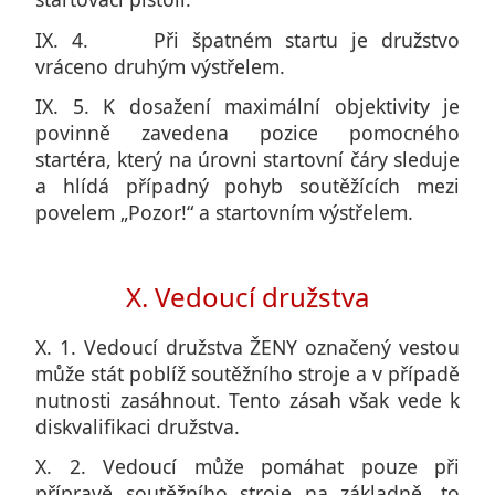
IX. 4. Při špatném startu je družstvo
vráceno druhým výstřelem.
IX. 5. K dosažení maximální objektivity je
povinně zavedena pozice pomocného
startéra, který na úrovni startovní čáry sleduje
a hlídá případný pohyb soutěžících mezi
povelem „Pozor!“ a startovním výstřelem.
X. Vedoucí družstva
X. 1. Vedoucí družstva ŽENY označený vestou
může stát poblíž soutěžního stroje a v případě
nutnosti zasáhnout. Tento zásah však vede k
diskvalifikaci družstva.
X. 2. Vedoucí může pomáhat pouze při
přípravě soutěžního stroje na základně, to