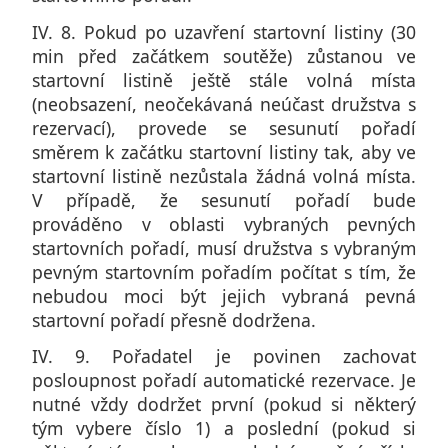
IV. 8. Pokud po uzavření startovní listiny (30
min před začátkem soutěže) zůstanou ve
startovní listině ještě stále volná místa
(neobsazení, neočekávaná neúčast družstva s
rezervací), provede se sesunutí pořadí
směrem k začátku startovní listiny tak, aby ve
startovní listině nezůstala žádná volná místa.
V případě, že sesunutí pořadí bude
prováděno v oblasti vybraných pevných
startovních pořadí, musí družstva s vybraným
pevným startovním pořadím počítat s tím, že
nebudou moci být jejich vybraná pevná
startovní pořadí přesně dodržena.
IV. 9. Pořadatel je povinen zachovat
posloupnost pořadí automatické rezervace. Je
nutné vždy dodržet první (pokud si některý
tým vybere číslo 1) a poslední (pokud si