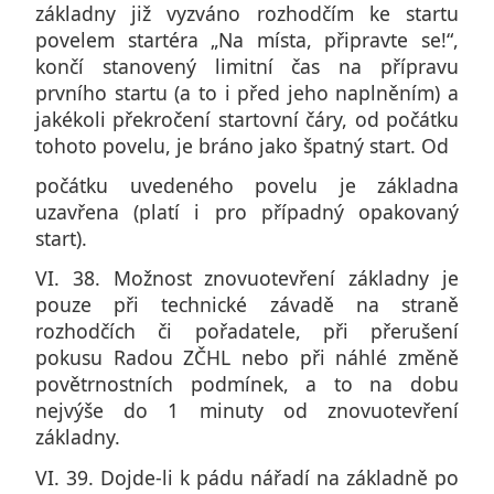
základny již vyzváno rozhodčím ke startu
povelem startéra „Na místa, připravte se!“,
končí stanovený limitní čas na přípravu
prvního startu (a to i před jeho naplněním) a
jakékoli překročení startovní čáry, od počátku
tohoto povelu, je bráno jako špatný start. Od
počátku uvedeného povelu je základna
uzavřena (platí i pro případný opakovaný
start).
VI. 38. Možnost znovuotevření základny je
pouze při technické závadě na straně
rozhodčích či pořadatele, při přerušení
pokusu Radou ZČHL nebo při náhlé změně
povětrnostních podmínek, a to na dobu
nejvýše do 1 minuty od znovuotevření
základny.
VI. 39. Dojde-li k pádu nářadí na základně po