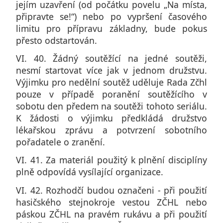
jejím uzavření (od počátku povelu „Na místa,
připravte se!“) nebo po vypršení časového
limitu pro přípravu základny, bude pokus
přesto odstartován.
VI. 40. Žádný soutěžící na jedné soutěži,
nesmí startovat více jak v jednom družstvu.
Výjimku pro nedělní soutěž uděluje Rada Zčhl
pouze v případě poranění soutěžícího v
sobotu den předem na soutěži tohoto seriálu.
K žádosti o výjimku předkládá družstvo
lékařskou zprávu a potvrzení sobotního
pořadatele o zranění.
VI. 41. Za materiál použitý k plnění disciplíny
plně odpovídá vysílající organizace.
VI. 42. Rozhodčí budou označeni - při použití
hasičského stejnokroje vestou ZČHL nebo
páskou ZČHL na pravém rukávu a při použití