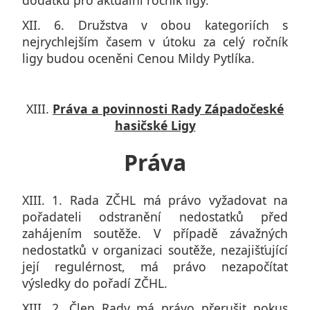
XII. 6. Družstva v obou kategoriích s
nejrychlejším časem v útoku za celý ročník
ligy budou oceněni Cenou Mildy Pytlíka.
XIII.
Práva a povinnosti Rady Západočeské
hasičské Ligy
Práva
XIII. 1. Rada ZČHL má právo vyžadovat na
pořadateli odstranění nedostatků před
zahájením soutěže. V případě závažných
nedostatků v organizaci soutěže, nezajišťující
její regulérnost, má právo nezapočítat
výsledky do pořadí ZČHL.
XIII. 2. Člen Rady má právo přerušit pokus