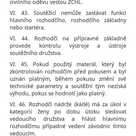
civilního oděvu vestou ZČHL.
VI. 43. Soutěžící nemůže zastávat funkci
hlavního rozhodčího, rozhodčího základny
nebo startéra.
VI. 44. Rozhodčí na přípravné základně
provede kontrolu výstroje a ústroje
soutěžního družstva.
VI. 45. Pokud použitý materál, který byl
zkontrolován rozhodčím před pokusem a byl
uznán platným, během pokusu změní své
technické parametry a soutěžní tým nezíská
výhodu, pokus se hodnotí jako platný.
VI. 46. Rozhodčí nádrže (kádě) má za úkol v
kategorii ženy po dobu útoku sledovat
vedoucího družstva a hlásit hlavnímu
rozhodčímu případné vedení závodnic tímto
vedoucím.