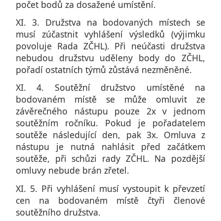
počet bodů za dosažené umístění.
XI. 3. Družstva na bodovaných místech se
musí zúčastnit vyhlášení výsledků (výjimku
povoluje Rada ZČHL). Při neúčasti družstva
nebudou družstvu uděleny body do ZČHL,
pořadí ostatních týmů zůstává nezměněné.
XI. 4. Soutěžní družstvo umístěné na
bodovaném místě se může omluvit ze
závěrečného nástupu pouze 2x v jednom
soutěžním ročníku. Pokud je pořadatelem
soutěže následující den, pak 3x. Omluva z
nástupu je nutná nahlásit před začátkem
soutěže, při schůzi rady ZČHL. Na pozdější
omluvy nebude brán zřetel.
XI. 5. Při vyhlášení musí vystoupit k převzetí
cen na bodovaném místě čtyři členové
soutěžního družstva.