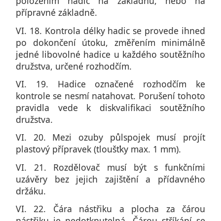
položením hadic na základnu, nebo na
přípravné základně.
VI. 18. Kontrola délky hadic se provede ihned
po dokončení útoku, změřením minimálně
jedné libovolné hadice u každého soutěžního
družstva, určené rozhodčím.
VI. 19. Hadice označené rozhodčím ke
kontrole se nesmí natahovat. Porušení tohoto
pravidla vede k diskvalifikaci soutěžního
družstva.
VI. 20. Mezi ozuby půlspojek musí projít
plastový přípravek (tloušťky max. 1 mm).
VI. 21. Rozdělovač musí být s funkčními
uzávěry bez jejich zajištění a přídavného
držáku.
VI. 22. Čára nástřiku a plocha za čárou
nástřiku je nedotknutelná. Čárou stříkání se