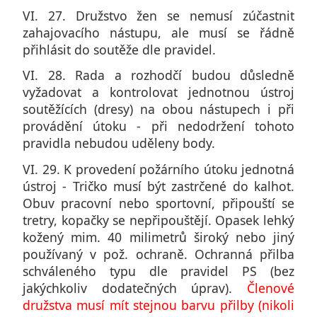
VI. 27. Družstvo žen se nemusí zúčastnit
zahajovacího nástupu, ale musí se řádně
přihlásit do soutěže dle pravidel.
VI. 28. Rada a rozhodčí budou důsledně
vyžadovat a kontrolovat jednotnou ústroj
soutěžících (dresy) na obou nástupech i při
provádění útoku - při nedodržení tohoto
pravidla nebudou uděleny body.
VI. 29. K provedení požárního útoku jednotná
ústroj - Tričko musí být zastrčené do kalhot.
Obuv pracovní nebo sportovní, připouští se
tretry, kopačky se nepřipouštějí. Opasek lehký
kožený mim. 40 milimetrů široký nebo jiný
používaný v pož. ochraně. Ochranná přilba
schváleného typu dle pravidel PS (bez
jakýchkoliv dodatečných úprav).
Členové
družstva musí mít stejnou barvu přilby (nikoli