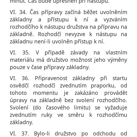
minut. Čas bude upřesněn při nástupu.
VI. 34. Čas přípravy začíná běžet uvolněním
základny a přístupu k ní a vyzváním
rozhodčího k nástupu družstva na přípravu na
základně. Rozhodčí nevyzve k nástupu na
základnu není-li uvolněn přístup k ní.
VI. 35. V případě závady na vlastním
materiálu má družstvo možnost jeho výměny
pouze v čase přípravy základny.
VI. 36. Připravenost základny při startu
osvědčí rozhodčí zvednutím praporku, od
tohoto momentu je zakázáno provádět
úpravy na základně bez svolení rozhodčího.
Svolení (do časového limitu) se vyžaduje
zvednutím ruky ve směru k rozhodčímu
základny.
VI. 37. Bylo-li družstvo po odchodu od