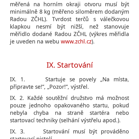
měřená na horním okraji otvoru musí být
minimálně 8 kg (měřeno siloměrem dodaným
Radou ZČHL). Tvrdost terčů s válečkovou
klapkou nesmí být nižší, než stanovuje
měřidlo dodané Radou ZČHL (výkres měřidla
je uveden na webu
www.zchl.cz
).
IX. Startování
IX. 1. Startuje se povely „Na místa,
připravte se!“, „Pozor!“, výstřel.
IX. 2. Každé soutěžní družstvo má možnost
pouze jednoho opakovaného startu, pokud
nebyla chyba na straně startéra nebo
startovací techniky (selhání výstřelu apod.).
IX. 3. Startování musí být prováděno
startovací pistolí.