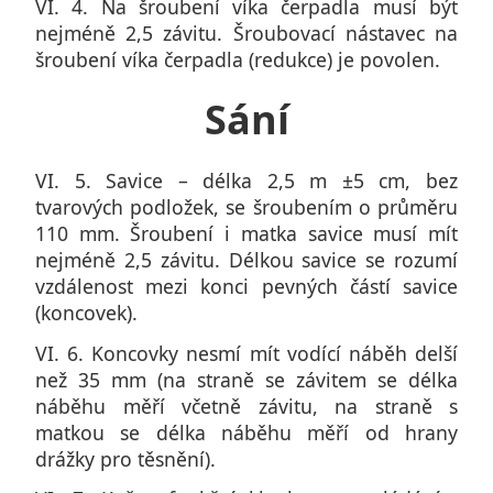
VI. 4. Na šroubení víka čerpadla musí být
nejméně 2,5 závitu. Šroubovací nástavec na
šroubení víka čerpadla (redukce) je povolen.
Sání
VI. 5. Savice – délka 2,5 m ±5 cm, bez
tvarových podložek, se šroubením o průměru
110 mm. Šroubení i matka savice musí mít
nejméně 2,5 závitu. Délkou savice se rozumí
vzdálenost mezi konci pevných částí savice
(koncovek).
VI. 6. Koncovky nesmí mít vodící náběh delší
než 35 mm (na straně se závitem se délka
náběhu měří včetně závitu, na straně s
matkou se délka náběhu měří od hrany
drážky pro těsnění).