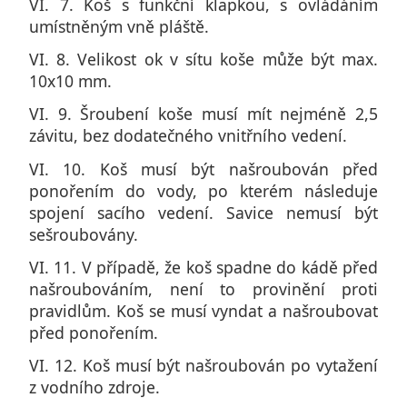
VI. 7. Koš s funkční klapkou, s ovládáním
umístněným vně pláště.
VI. 8. Velikost ok v sítu koše může být max.
10x10 mm.
VI. 9. Šroubení koše musí mít nejméně 2,5
závitu, bez dodatečného vnitřního vedení.
VI. 10. Koš musí být našroubován před
ponořením do vody, po kterém následuje
spojení sacího vedení. Savice nemusí být
sešroubovány.
VI. 11. V případě, že koš spadne do kádě před
našroubováním, není to provinění proti
pravidlům. Koš se musí vyndat a našroubovat
před ponořením.
VI. 12. Koš musí být našroubován po vytažení
z vodního zdroje.