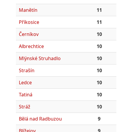
Manětín
11
Příkosice
11
Černíkov
10
Albrechtice
10
Mlýnské Struhadlo
10
Strašín
10
Ledce
10
Tatiná
10
Stráž
10
Bělá nad Radbuzou
9
Blížejov
9