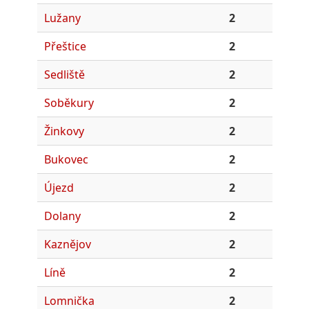
Lužany
2
Přeštice
2
Sedliště
2
Soběkury
2
Žinkovy
2
Bukovec
2
Újezd
2
Dolany
2
Kaznějov
2
Líně
2
Lomnička
2