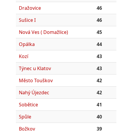
Dražovice
46
Sušice I
46
Nová Ves ( Domažlice)
45
Opálka
44
Kozí
43
Týnec u Klatov
43
Město Touškov
42
Nahý Újezdec
42
Sobětice
41
Spůle
40
Božkov
39