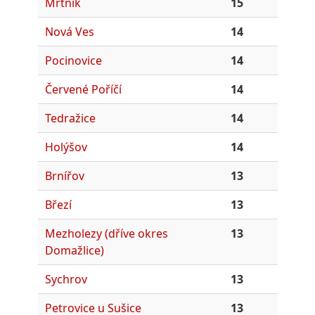
Mrtník
15
Nová Ves
14
Pocinovice
14
Červené Poříčí
14
Tedražice
14
Holýšov
14
Brnířov
13
Březí
13
Mezholezy (dříve okres
13
Domažlice)
Sychrov
13
Petrovice u Sušice
13