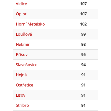
Vidice
107
Oplot
107
Horní Metelsko
102
Louňová
99
Nekmíř
98
Příšov
95
Slavošovice
94
Hejná
91
Ostřetice
91
Lisov
91
Stříbro
91