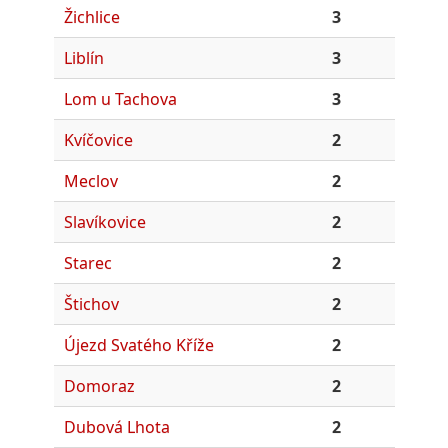
Žichlice
3
Liblín
3
Lom u Tachova
3
Kvíčovice
2
Meclov
2
Slavíkovice
2
Starec
2
Štichov
2
Újezd Svatého Kříže
2
Domoraz
2
Dubová Lhota
2