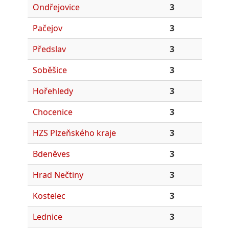
Ondřejovice
3
Pačejov
3
Předslav
3
Soběšice
3
Hořehledy
3
Chocenice
3
HZS Plzeňského kraje
3
Bdeněves
3
Hrad Nečtiny
3
Kostelec
3
Lednice
3