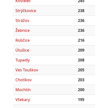
Kostelec
245
Strýčkovice
238
Strážov
236
Žebnice
236
Robčice
216
Útušice
209
Tupadly
208
Ves Touškov
205
Chotíkov
203
Mochtín
200
Všekary
195