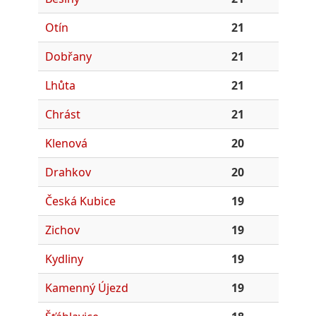
Otín
21
Dobřany
21
Lhůta
21
Chrást
21
Klenová
20
Drahkov
20
Česká Kubice
19
Zichov
19
Kydliny
19
Kamenný Újezd
19