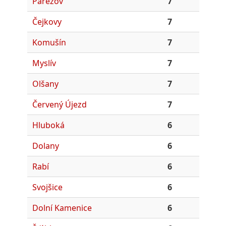
Pařezov
7
Čejkovy
7
Komušín
7
Myslív
7
Olšany
7
Červený Újezd
7
Hluboká
6
Dolany
6
Rabí
6
Svojšice
6
Dolní Kamenice
6