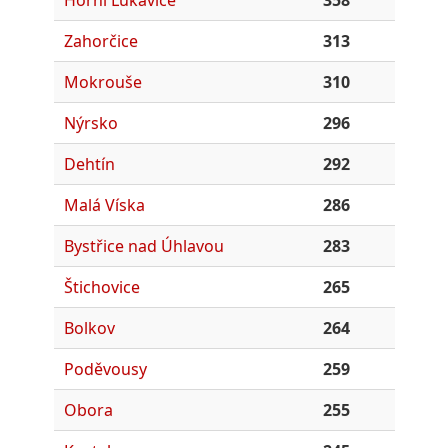
Horní Lukavice
358
Zahorčice
313
Mokrouše
310
Nýrsko
296
Dehtín
292
Malá Víska
286
Bystřice nad Úhlavou
283
Štichovice
265
Bolkov
264
Poděvousy
259
Obora
255