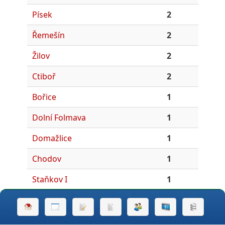
Písek
2
Řemešín
2
Žilov
2
Ctiboř
2
Bořice
1
Dolní Folmava
1
Domažlice
1
Chodov
1
Staňkov I
1
Starý Klíčov
1
Třebnice
1