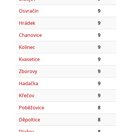
Osvračín
9
Hrádek
9
Chanovice
9
Kolinec
9
Kvasetice
9
Zborovy
9
Hadačka
9
Křečov
9
Poběžovice
8
Děpoltice
8
Dlažov
8