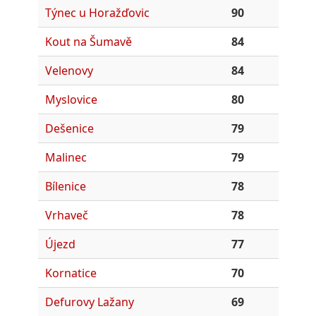
Týnec u Horažďovic
90
Kout na Šumavě
84
Velenovy
84
Myslovice
80
Dešenice
79
Malinec
79
Bílenice
78
Vrhaveč
78
Újezd
77
Kornatice
70
Defurovy Lažany
69