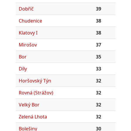
Dobříč
39
Chudenice
38
Klatovy I
38
Mirošov
37
Bor
35
Díly
33
Horšovský Týn
32
Rovná (Strážov)
32
Velký Bor
32
Zelená Lhota
32
Bolešiny
30