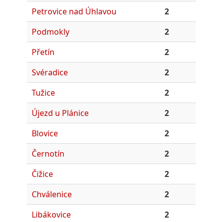
Petrovice nad Úhlavou
2
Podmokly
2
Přetín
2
Svéradice
2
Tužice
2
Újezd u Plánice
2
Blovice
2
Černotín
2
Čižice
2
Chválenice
2
Libákovice
2