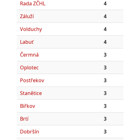
Rada ZČHL
4
Záluží
4
Volduchy
4
Labuť
4
Čermná
3
Oplotec
3
Postřekov
3
Stanětice
3
Biřkov
3
Brtí
3
Dobršín
3