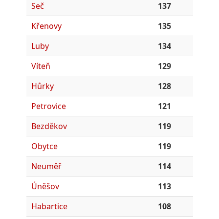
Seč
137
Křenovy
135
Luby
134
Víteň
129
Hůrky
128
Petrovice
121
Bezděkov
119
Obytce
119
Neuměř
114
Úněšov
113
Habartice
108