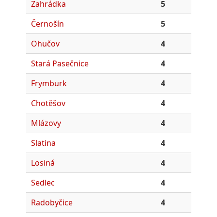
Zahrádka
5
Černošín
5
Ohučov
4
Stará Pasečnice
4
Frymburk
4
Chotěšov
4
Mlázovy
4
Slatina
4
Losiná
4
Sedlec
4
Radobyčice
4