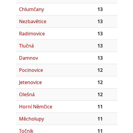
Chlumčany
13
Nezbavětice
13
Radimovice
13
Tlučná
13
Damnov
13
Pocinovice
12
Jetenovice
12
Olešná
12
Horní Němčice
11
Měcholupy
11
Točník
11