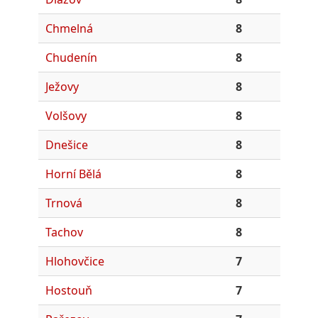
Chmelná
8
Chudenín
8
Ježovy
8
Volšovy
8
Dnešice
8
Horní Bělá
8
Trnová
8
Tachov
8
Hlohovčice
7
Hostouň
7