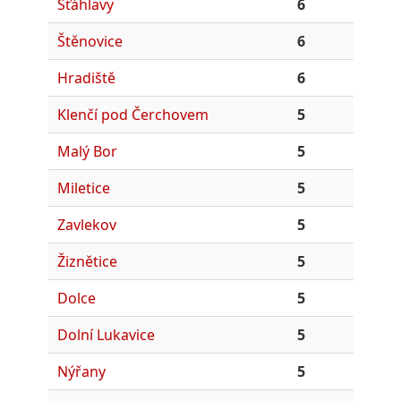
Šťáhlavy
6
Štěnovice
6
Hradiště
6
Klenčí pod Čerchovem
5
Malý Bor
5
Miletice
5
Zavlekov
5
Žiznětice
5
Dolce
5
Dolní Lukavice
5
Nýřany
5