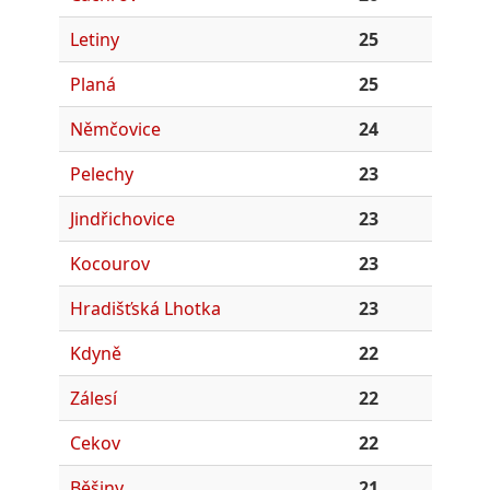
Letiny
25
Planá
25
Němčovice
24
Pelechy
23
Jindřichovice
23
Kocourov
23
Hradišťská Lhotka
23
Kdyně
22
Zálesí
22
Cekov
22
Běšiny
21