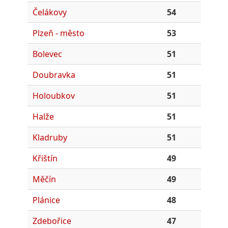
Čelákovy
54
Plzeň - město
53
Bolevec
51
Doubravka
51
Holoubkov
51
Halže
51
Kladruby
51
Křištín
49
Měčín
49
Plánice
48
Zdebořice
47