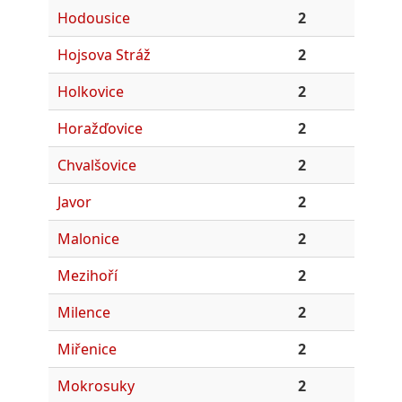
Hodousice
2
Hojsova Stráž
2
Holkovice
2
Horažďovice
2
Chvalšovice
2
Javor
2
Malonice
2
Mezihoří
2
Milence
2
Miřenice
2
Mokrosuky
2