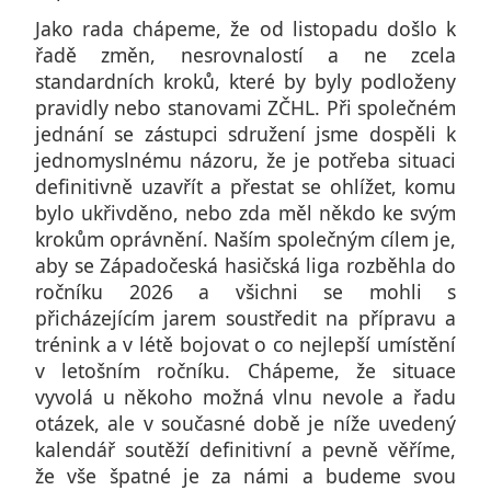
Jako rada chápeme, že od listopadu došlo k
řadě změn, nesrovnalostí a ne zcela
standardních kroků, které by byly podloženy
pravidly nebo stanovami ZČHL. Při společném
jednání se zástupci sdružení jsme dospěli k
jednomyslnému názoru, že je potřeba situaci
definitivně uzavřít a přestat se ohlížet, komu
bylo ukřivděno, nebo zda měl někdo ke svým
krokům oprávnění. Naším společným cílem je,
aby se Západočeská hasičská liga rozběhla do
ročníku 2026 a všichni se mohli s
přicházejícím jarem soustředit na přípravu a
trénink a v létě bojovat o co nejlepší umístění
v letošním ročníku. Chápeme, že situace
vyvolá u někoho možná vlnu nevole a řadu
otázek, ale v současné době je níže uvedený
kalendář soutěží definitivní a pevně věříme,
že vše špatné je za námi a budeme svou