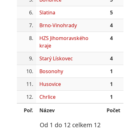
6.
Slatina
5
7.
Brno-Vinohrady
4
8.
HZS Jihomoravského
4
kraje
9.
Starý Lískovec
4
10.
Bosonohy
1
11.
Husovice
1
12.
Chrlice
1
Poř.
Název
Počet
Od 1 do 12 celkem 12