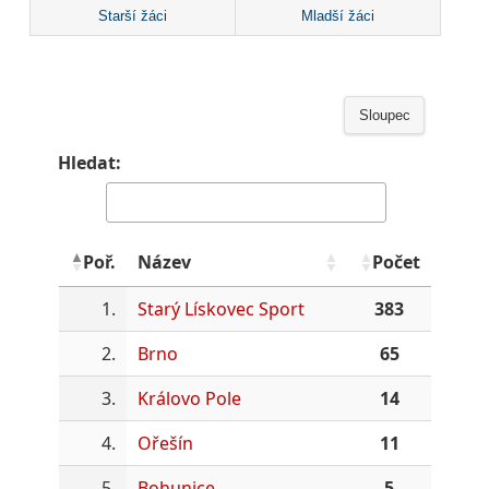
Starší žáci
Mladší žáci
Sloupec
Hledat:
Poř.
Název
Počet
1.
Starý Lískovec Sport
383
2.
Brno
65
3.
Královo Pole
14
4.
Ořešín
11
5.
Bohunice
5