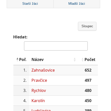
Starší žáci
Mladší žáci
Sloupec
Hledat:
Poř.
Název
Počet
1.
Zahnašovice
652
2.
Pravčice
497
3.
Rychlov
480
4.
Karolín
450
5.
Ludslavice
389