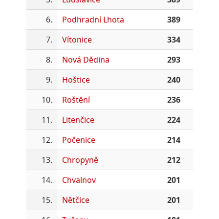
6.
Podhradní Lhota
389
7.
Vítonice
334
8.
Nová Dědina
293
9.
Hoštice
240
10.
Roštění
236
11.
Litenčice
224
12.
Počenice
214
13.
Chropyně
212
14.
Chvalnov
201
15.
Nětčice
201