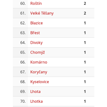
60.
Roštín
2
61.
Velké Těšany
2
62.
Blazice
1
63.
Břest
1
64.
Divoky
1
65.
Chomýž
1
66.
Komárno
1
67.
Koryčany
1
68.
Kyselovice
1
69.
Lhota
1
70.
Lhotka
1