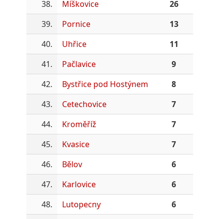
38.
Míškovice
26
39.
Pornice
13
40.
Uhřice
11
41.
Pačlavice
9
42.
Bystřice pod Hostýnem
8
43.
Cetechovice
7
44.
Kroměříž
7
45.
Kvasice
7
46.
Bělov
6
47.
Karlovice
6
48.
Lutopecny
6