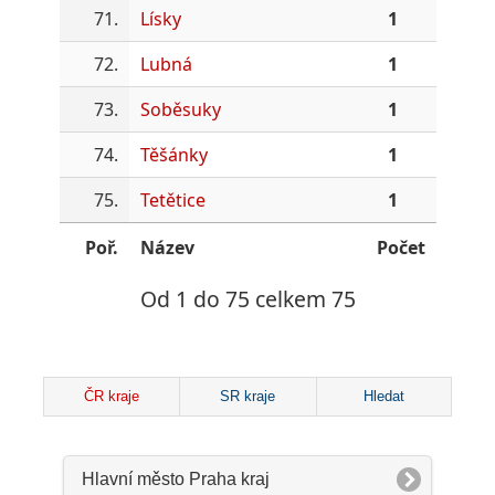
71.
Lísky
1
72.
Lubná
1
73.
Soběsuky
1
74.
Těšánky
1
75.
Tetětice
1
Poř.
Název
Počet
Od 1 do 75 celkem 75
ČR kraje
SR kraje
Hledat
Hlavní město Praha kraj