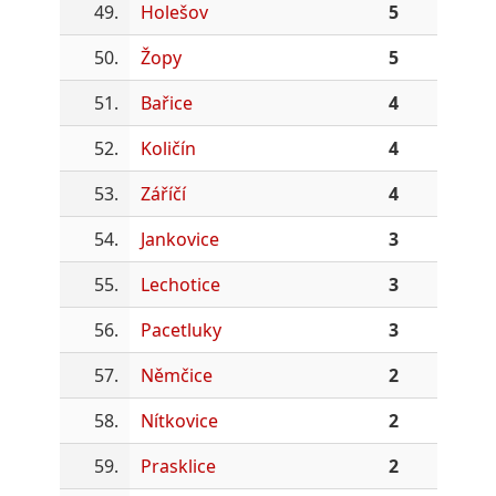
49.
Holešov
5
50.
Žopy
5
51.
Bařice
4
52.
Količín
4
53.
Záříčí
4
54.
Jankovice
3
55.
Lechotice
3
56.
Pacetluky
3
57.
Němčice
2
58.
Nítkovice
2
59.
Prasklice
2