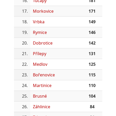
16.
Tučapy
181
17.
Morkovice
171
18.
Vrbka
149
19.
Rymice
146
20.
Dobrotice
142
21.
Přílepy
131
22.
Medlov
125
23.
Bořenovice
115
24.
Martinice
110
25.
Brusné
104
26.
Záhlinice
84