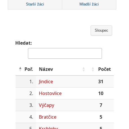
Starší žáci
Mladší žáci
Sloupec
Hledat:
Poř.
Název
Počet
1.
Jindice
31
2.
Hostovlice
10
3.
Výčapy
7
4.
Bratčice
5
5.
Krchleby
5