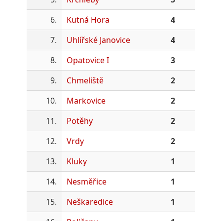
6.
Kutná Hora
4
7.
Uhlířské Janovice
4
8.
Opatovice I
3
9.
Chmeliště
2
10.
Markovice
2
11.
Potěhy
2
12.
Vrdy
2
13.
Kluky
1
14.
Nesměřice
1
15.
Neškaredice
1