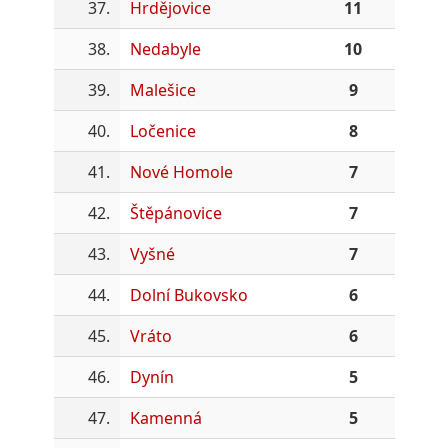
37.
Hrdějovice
11
38.
Nedabyle
10
39.
Malešice
9
40.
Ločenice
8
41.
Nové Homole
7
42.
Štěpánovice
7
43.
Vyšné
7
44.
Dolní Bukovsko
6
45.
Vráto
6
46.
Dynín
5
47.
Kamenná
5