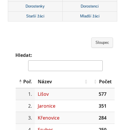
Dorostenky
Dorostenci
Starší žáci
Mladší žáci
Sloupec
Hledat:
Poř.
Název
Počet
1.
Lišov
577
2.
Jaronice
351
3.
Křenovice
284
4.
Srubec
250