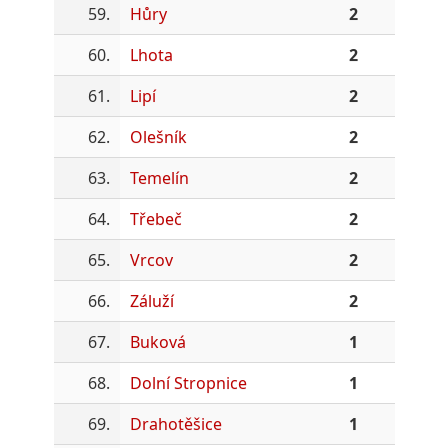
59.
Hůry
2
60.
Lhota
2
61.
Lipí
2
62.
Olešník
2
63.
Temelín
2
64.
Třebeč
2
65.
Vrcov
2
66.
Záluží
2
67.
Buková
1
68.
Dolní Stropnice
1
69.
Drahotěšice
1