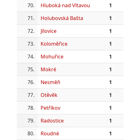
70.
Hluboká nad Vltavou
1
71.
Holubovská Bašta
1
72.
Jílovice
1
73.
Koloměřice
1
74.
Mohuřice
1
75.
Mokré
1
76.
Nesměň
1
77.
Otěvěk
1
78.
Petříkov
1
79.
Radostice
1
80.
Roudné
1