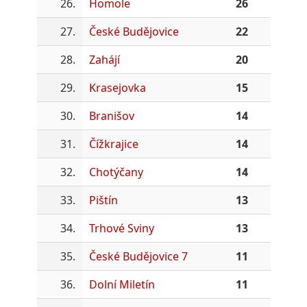
26.
Homole
26
27.
České Budějovice
22
28.
Zahájí
20
29.
Krasejovka
15
30.
Branišov
14
31.
Čížkrajice
14
32.
Chotýčany
14
33.
Pištín
13
34.
Trhové Sviny
13
35.
České Budějovice 7
11
36.
Dolní Miletín
11