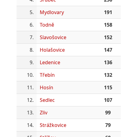
5.
Mydlovary
191
6.
Todně
158
7.
Slavošovice
152
8.
Holašovice
147
9.
Ledenice
136
10.
Třebín
132
11.
Hosín
115
12.
Sedlec
107
13.
Zliv
99
14.
Strážkovice
79