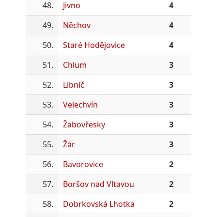
48.
Jivno
4
49.
Něchov
4
50.
Staré Hodějovice
4
51.
Chlum
3
52.
Libníč
3
53.
Velechvín
3
54.
Žabovřesky
3
55.
Žár
3
56.
Bavorovice
2
57.
Boršov nad Vltavou
2
58.
Dobrkovská Lhotka
2