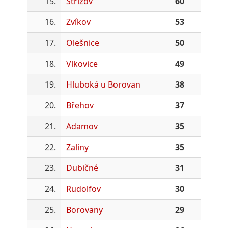
15.
Střížov
60
16.
Zvíkov
53
17.
Olešnice
50
18.
Vlkovice
49
19.
Hluboká u Borovan
38
20.
Břehov
37
21.
Adamov
35
22.
Zaliny
35
23.
Dubičné
31
24.
Rudolfov
30
25.
Borovany
29